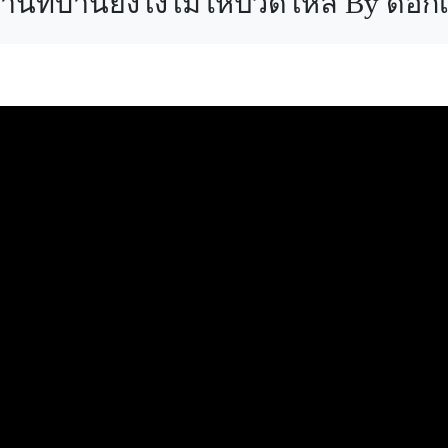
บ้านยังไงไม่ให้ปวดไหล่ By ด๊อกเต